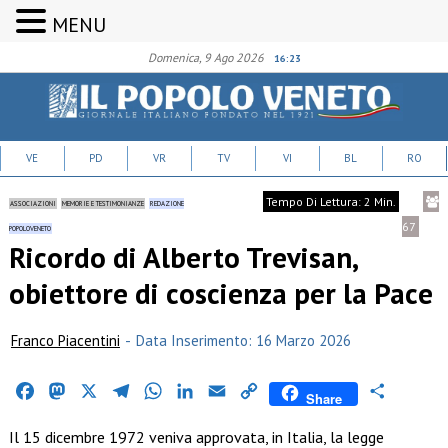
MENU
Domenica, 9 Ago 2026
16:23
VE
PD
VR
TV
VI
BL
RO
Tempo Di Lettura: 2 Min.
ASSOCIAZIONI
MEMORIE E TESTIMONIANZE
REDAZIONE
67
POPOLOVENETO
Ricordo di Alberto Trevisan,
obiettore di coscienza per la Pace
Franco Piacentini
-
Data Inserimento: 16 Marzo 2026
Facebook
Mastodon
X
Telegram
WhatsApp
LinkedIn
Email
Copy
Condividi
Share
Link
Il 15 dicembre 1972 veniva approvata, in Italia, la legge