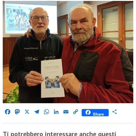
Facebook
Mastodon
X
Telegram
WhatsApp
LinkedIn
Email
Copy
Condividi
Share
Link
Ti potrebbero interessare anche questi