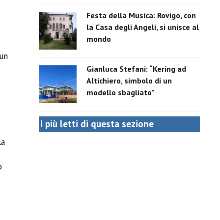
Festa della Musica: Rovigo, con
la Casa degli Angeli, si unisce al
mondo
a
cun
Gianluca Stefani: “Kering ad
Altichiero, simbolo di un
modello sbagliato”
I più letti di questa sezione
la
o