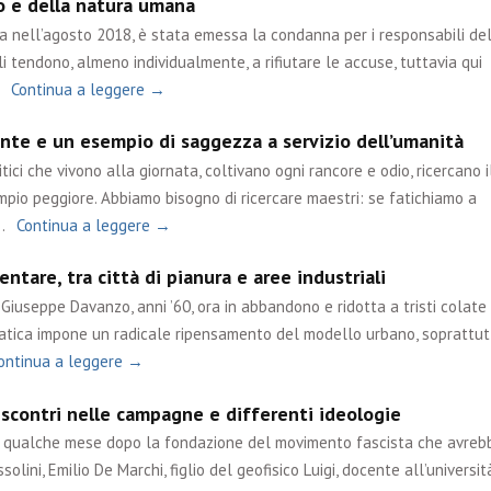
po e della natura umana
ta nell’agosto 2018, è stata emessa la condanna per i responsabili de
i tendono, almeno individualmente, a rifiutare le accuse, tuttavia qui
Continua a leggere →
nte e un esempio di saggezza a servizio dell’umanità
tici che vivono alla giornata, coltivano ogni rancore e odio, ricercano i
mpio peggiore. Abbiamo bisogno di ricercare maestri: se fatichiamo a
…
Continua a leggere →
ntare, tra città di pianura e aree industriali
Giuseppe Davanzo, anni ’60, ora in abbandono e ridotta a tristi colate 
matica impone un radicale ripensamento del modello urbano, soprattut
ontinua a leggere →
 scontri nelle campagne e differenti ideologie
ue qualche mese dopo la fondazione del movimento fascista che avreb
olini, Emilio De Marchi, figlio del geofisico Luigi, docente all’università