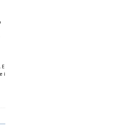
o
è
. E
e i