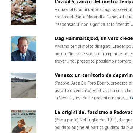
L’avidità, cancro del nostro tem
A quasi otto anni dalla sciagura, avvenu
crollo del Ponte Morandi a Genova. I qual
“responsabili” non significa solo ritenuti…
Dag Hammarskjöld, un vero crede
Viviamo tempi molto disagiati. Leader poli
potere fine a sé stesso. Trump ne è l’ese
trovarli nel presente, possiamo ricorrere
Veneto: un territorio da depavime
(Padova, Area Ex-Foro Boario, progetto di 
asfalto e cemento) Abstract La crisi cli
in Veneto, una delle regioni europee…
C
Le origini del fascismo a Padova:
(Prima parte) Nel luglio del 1919, dunq
poi dato origine al partito guidato da Muss