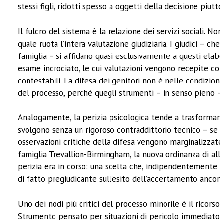
stessi figli, ridotti spesso a oggetti della decisione pi
Il fulcro del sistema è la relazione dei servizi sociali. N
quale ruota l’intera valutazione giudiziaria. I giudici – c
famiglia – si affidano quasi esclusivamente a questi elab
esame incrociato, le cui valutazioni vengono recepite co
contestabili. La difesa dei genitori non è nelle condizio
del processo, perché quegli strumenti – in senso pieno 
Analogamente, la perizia psicologica tende a trasformarsi
svolgono senza un rigoroso contraddittorio tecnico – se i
osservazioni critiche della difesa vengono marginalizzate
famiglia Trevallion-Birmingham, la nuova ordinanza di 
perizia era in corso: una scelta che, indipendentemente 
di fatto pregiudicante sull’esito dell’accertamento anco
Uno dei nodi più critici del processo minorile è il ricorso 
Strumento pensato per situazioni di pericolo immediat