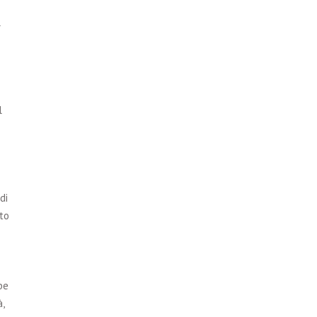
l
l
di
to
be
,