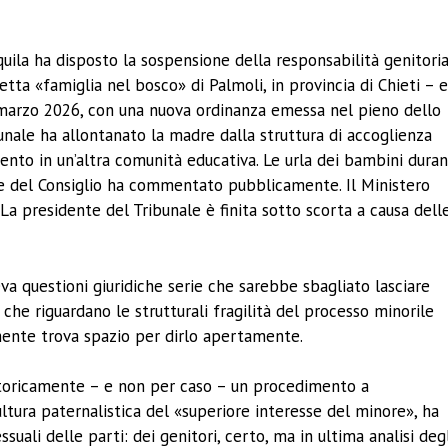
ividi
quila ha disposto la sospensione della responsabilità genitori
ta «famiglia nel bosco» di Palmoli, in provincia di Chieti – e
 A marzo 2026, con una nuova ordinanza emessa nel pieno dello
unale ha allontanato la madre dalla struttura di accoglienza
ento in un’altra comunità educativa. Le urla dei bambini dura
te del Consiglio ha commentato pubblicamente. Il Ministero
i. La presidente del Tribunale è finita sotto scorta a causa dell
eva questioni giuridiche serie che sarebbe sbagliato lasciare
 che riguardano le strutturali fragilità del processo minorile
mente trova spazio per dirlo apertamente.
 storicamente – e non per caso – un procedimento a
ltura paternalistica del «superiore interesse del minore», ha
suali delle parti: dei genitori, certo, ma in ultima analisi deg