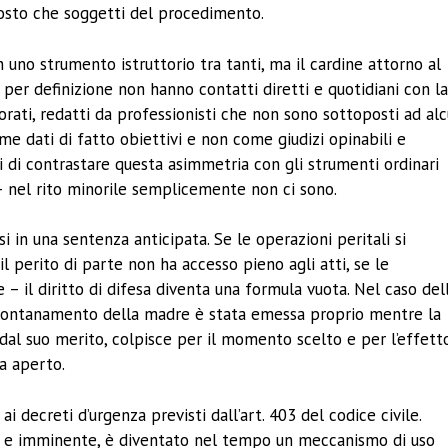
uttosto che soggetti del procedimento.
on uno strumento istruttorio tra tanti, ma il cardine attorno al
he per definizione non hanno contatti diretti e quotidiani con l
orati, redatti da professionisti che non sono sottoposti ad al
me dati di fatto obiettivi e non come giudizi opinabili e
ni di contrastare questa asimmetria con gli strumenti ordinari
– nel rito minorile semplicemente non ci sono.
 in una sentenza anticipata. Se le operazioni peritali si
l perito di parte non ha accesso pieno agli atti, se le
 – il diritto di difesa diventa una formula vuota. Nel caso del
allontanamento della madre è stata emessa proprio mentre la
dal suo merito, colpisce per il momento scelto e per l’effett
ra aperto.
ai decreti d’urgenza previsti dall’art. 403 del codice civile.
o e imminente, è diventato nel tempo un meccanismo di uso