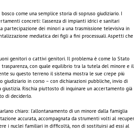
 bosco come una semplice storia di sopruso giudiziario. I
tamenti concreti: l’assenza di impianti idrici e sanitari
la partecipazione dei minori a una trasmissione televisiva in
alizzazione mediatica dei figli a fini processuali. Aspetti che
buoni genitori o cattivi genitori. Il problema è come lo Stato
 trasparenza, con quale equilibrio tra la tutela del minore e il
mente su questo terreno il sistema mostra le sue crepe più
 giudiziario in corso – con dichiarazioni pubbliche, invio di
la giustizia. Rischia piuttosto di inquinare un accertamento già
to di deciderlo.
arlano chiaro: l’allontanamento di un minore dalla famiglia
alutazione accurata, accompagnata da strumenti volti al recupe
 i nuclei familiari in difficoltà, non di sostituirsi ad essi al