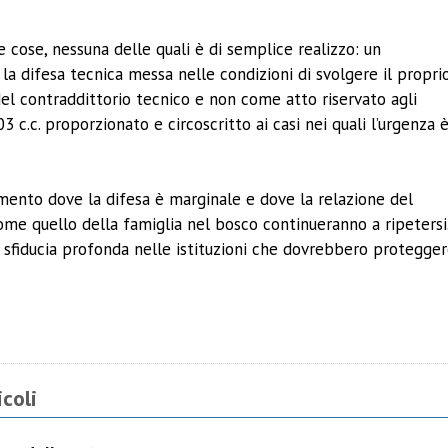
e cose, nessuna delle quali è di semplice realizzo: un
la difesa tecnica messa nelle condizioni di svolgere il propri
del contraddittorio tecnico e non come atto riservato agli
03 c.c. proporzionato e circoscritto ai casi nei quali l’urgenza 
dimento dove la difesa è marginale e dove la relazione del
 come quello della famiglia nel bosco continueranno a ripetersi
 sfiducia profonda nelle istituzioni che dovrebbero protegger
ividi
coli