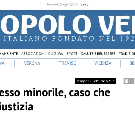
Venerdì, 7 Ago 2026
22:52
D AMBIENTE
ASSOCIAZIONI
CULTURA
SPORT
SALUTE E BENESSERE
TRADIZION
VA
VERONA
TREVISO
VICENZA
BE
Tempo Di Lettura: 6 Min.
65
esso minorile, caso che
iustizia