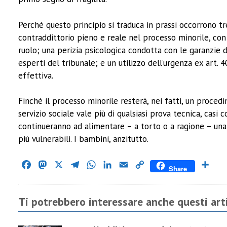
Perché questo principio si traduca in prassi occorrono tr
contraddittorio pieno e reale nel processo minorile, con 
ruolo; una perizia psicologica condotta con le garanzie 
esperti del tribunale; e un utilizzo dell’urgenza ex art. 4
effettiva.
Finché il processo minorile resterà, nei fatti, un proce
servizio sociale vale più di qualsiasi prova tecnica, casi
continueranno ad alimentare – a torto o a ragione – una
più vulnerabili. I bambini, anzitutto.
Facebook
Mastodon
X
Telegram
WhatsApp
LinkedIn
Email
Copy
Cond
Share
Link
Ti potrebbero interessare anche questi arti