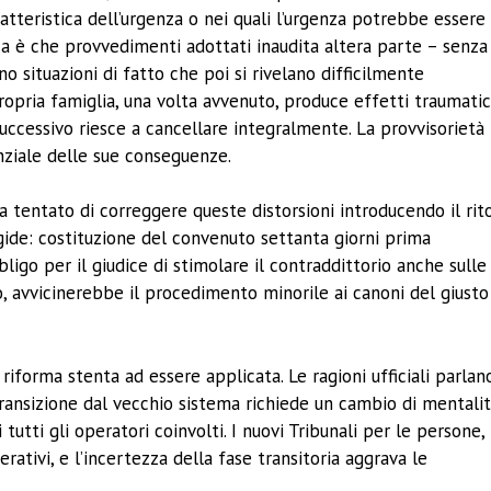
atteristica dell’urgenza o nei quali l’urgenza potrebbe essere
a è che provvedimenti adottati inaudita altera parte – senza
o situazioni di fatto che poi si rivelano difficilmente
propria famiglia, una volta avvenuto, produce effetti traumatic
ccessivo riesce a cancellare integralmente. La provvisorietà
anziale delle sue conseguenze.
ha tentato di correggere queste distorsioni introducendo il rit
ide: costituzione del convenuto settanta giorni prima
bligo per il giudice di stimolare il contraddittorio anche sulle
to, avvicinerebbe il procedimento minorile ai canoni del giusto
 riforma stenta ad essere applicata. Le ragioni ufficiali parlan
 transizione dal vecchio sistema richiede un cambio di mentali
tutti gli operatori coinvolti. I nuovi Tribunali per le persone, 
tivi, e l’incertezza della fase transitoria aggrava le