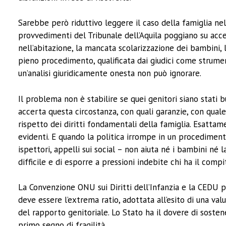
Sarebbe però riduttivo leggere il caso della famiglia nel
provvedimenti del Tribunale dell’Aquila poggiano su accer
nell’abitazione, la mancata scolarizzazione dei bambini, 
pieno procedimento, qualificata dai giudici come strument
un’analisi giuridicamente onesta non può ignorare.
Il problema non è stabilire se quei genitori siano stati 
accerta questa circostanza, con quali garanzie, con quale
rispetto dei diritti fondamentali della famiglia. Esatta
evidenti. E quando la politica irrompe in un procedimento
ispettori, appelli sui social – non aiuta né i bambini né 
difficile e di esporre a pressioni indebite chi ha il compi
La Convenzione ONU sui Diritti dell’Infanzia e la CEDU p
deve essere l’extrema ratio, adottata all’esito di una v
del rapporto genitoriale. Lo Stato ha il dovere di sostenere
primo segno di fragilità.