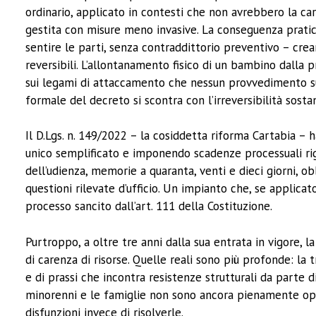
ordinario, applicato in contesti che non avrebbero la car
gestita con misure meno invasive. La conseguenza pratic
sentire le parti, senza contraddittorio preventivo – crean
reversibili. L’allontanamento fisico di un bambino dalla 
sui legami di attaccamento che nessun provvedimento su
formale del decreto si scontra con l’irreversibilità sost
Il D.Lgs. n. 149/2022 – la cosiddetta riforma Cartabia – 
unico semplificato e imponendo scadenze processuali rig
dell’udienza, memorie a quaranta, venti e dieci giorni, ob
questioni rilevate d’ufficio. Un impianto che, se applica
processo sancito dall’art. 111 della Costituzione.
Purtroppo, a oltre tre anni dalla sua entrata in vigore, la
di carenza di risorse. Quelle reali sono più profonde: la
e di prassi che incontra resistenze strutturali da parte di 
minorenni e le famiglie non sono ancora pienamente opera
disfunzioni invece di risolverle.