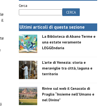
Cerca
CERCA
ale
 il
Ultimi articoli di questa sezione
La Biblioteca di Abano Terme e
nte
una estate veramente
LEGGEndaria
e
L’arte di Venezia: storia e
meraviglie tra città, laguna e
territorio
Rivive sul web il Cenacolo di
Praglia “Insieme nell’Umano e
nel Divino”
li