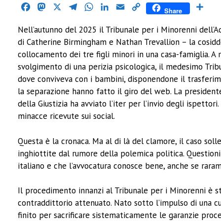
Facebook
Mastodon
X
Telegram
WhatsApp
LinkedIn
Email
Copy
Cond
Share
Link
Nell’autunno del 2025 il Tribunale per i Minorenni dell’A
di Catherine Birmingham e Nathan Trevallion – la cosiddet
collocamento dei tre figli minori in una casa-famiglia.
svolgimento di una perizia psicologica, il medesimo Trib
dove conviveva con i bambini, disponendone il trasferim
la separazione hanno fatto il giro del web. La presiden
della Giustizia ha avviato l’iter per l’invio degli ispettor
minacce ricevute sui social.
Questa è la cronaca. Ma al di là del clamore, il caso soll
inghiottite dal rumore della polemica politica. Questioni
italiano e che l’avvocatura conosce bene, anche se rara
Il procedimento innanzi al Tribunale per i Minorenni è
contraddittorio attenuato. Nato sotto l’impulso di una cu
finito per sacrificare sistematicamente le garanzie proces