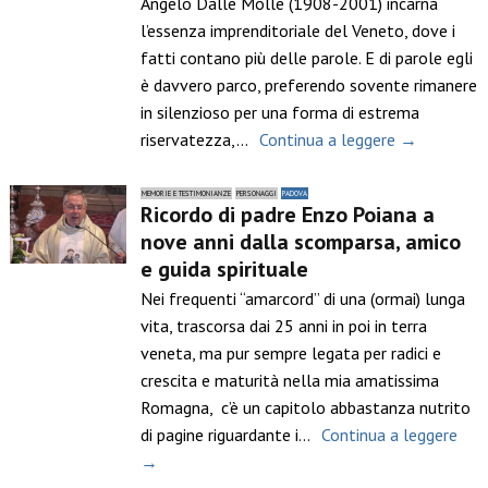
Angelo Dalle Molle (1908-2001) incarna
l’essenza imprenditoriale del Veneto, dove i
fatti contano più delle parole. E di parole egli
è davvero parco, preferendo sovente rimanere
in silenzioso per una forma di estrema
riservatezza,…
Continua a leggere →
MEMORIE E TESTIMONIANZE
PERSONAGGI
PADOVA
Ricordo di padre Enzo Poiana a
nove anni dalla scomparsa, amico
e guida spirituale
Nei frequenti “amarcord” di una (ormai) lunga
vita, trascorsa dai 25 anni in poi in terra
veneta, ma pur sempre legata per radici e
crescita e maturità nella mia amatissima
Romagna, c’è un capitolo abbastanza nutrito
di pagine riguardante i…
Continua a leggere
→