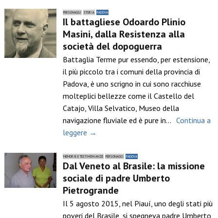
PERSONAGGI
STORIA
PADOVA
Il battagliese Odoardo Plinio
Masini, dalla Resistenza alla
società del dopoguerra
Battaglia Terme pur essendo, per estensione,
il più piccolo tra i comuni della provincia di
Padova, è uno scrigno in cui sono racchiuse
molteplici bellezze come il Castello del
Catajo, Villa Selvatico, Museo della
navigazione fluviale ed è pure in…
Continua a
leggere →
MEMORIE E TESTIMONIANZE
PERSONAGGI
PADOVA
Dal Veneto al Brasile: la missione
sociale di padre Umberto
Pietrogrande
Il 5 agosto 2015, nel Piauí, uno degli stati più
poveri del Brasile, si spegneva padre Umberto