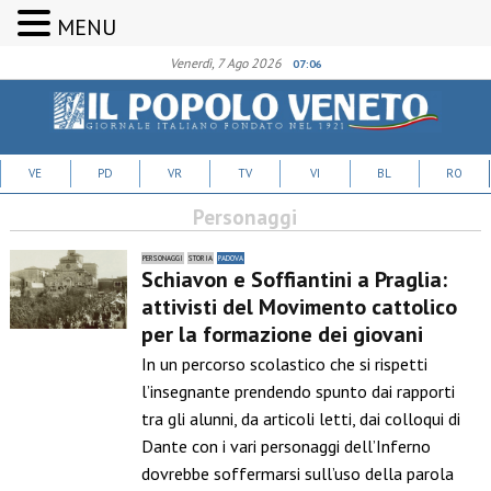
MENU
Venerdì, 7 Ago 2026
07:06
VE
PD
VR
TV
VI
BL
RO
Personaggi
PERSONAGGI
STORIA
PADOVA
Schiavon e Soffiantini a Praglia:
attivisti del Movimento cattolico
per la formazione dei giovani
In un percorso scolastico che si rispetti
l’insegnante prendendo spunto dai rapporti
tra gli alunni, da articoli letti, dai colloqui di
Dante con i vari personaggi dell’Inferno
dovrebbe soffermarsi sull’uso della parola