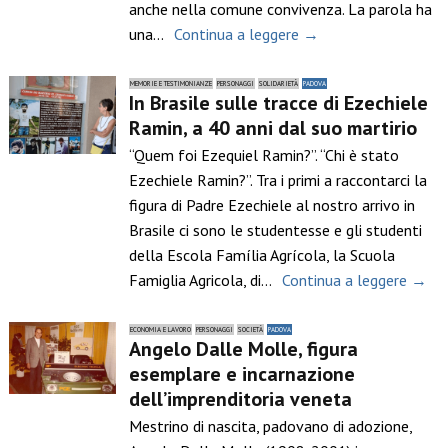
anche nella comune convivenza. La parola ha
una…
Continua a leggere →
MEMORIE E TESTIMONIANZE
PERSONAGGI
SOLIDARIETÀ
PADOVA
In Brasile sulle tracce di Ezechiele
Ramin, a 40 anni dal suo martirio
“Quem foi Ezequiel Ramin?”. “Chi è stato
Ezechiele Ramin?”. Tra i primi a raccontarci la
figura di Padre Ezechiele al nostro arrivo in
Brasile ci sono le studentesse e gli studenti
della Escola Família Agrícola, la Scuola
Famiglia Agricola, di…
Continua a leggere →
ECONOMIA E LAVORO
PERSONAGGI
SOCIETÀ
PADOVA
Angelo Dalle Molle, figura
esemplare e incarnazione
dell’imprenditoria veneta
Mestrino di nascita, padovano di adozione,