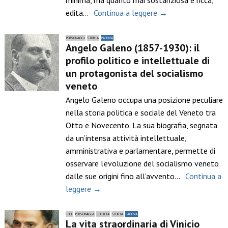
edita…
Continua a leggere →
PERSONAGGI
STORIA
PADOVA
Angelo Galeno (1857-1930): il
profilo politico e intellettuale di
un protagonista del socialismo
veneto
Angelo Galeno occupa una posizione peculiare
nella storia politica e sociale del Veneto tra
Otto e Novecento. La sua biografia, segnata
da un’intensa attività intellettuale,
amministrativa e parlamentare, permette di
osservare l’evoluzione del socialismo veneto
dalle sue origini fino all’avvento…
Continua a
leggere →
IDEE
PERSONAGGI
SOCIETÀ
STORIA
PADOVA
La vita straordinaria di Vinicio