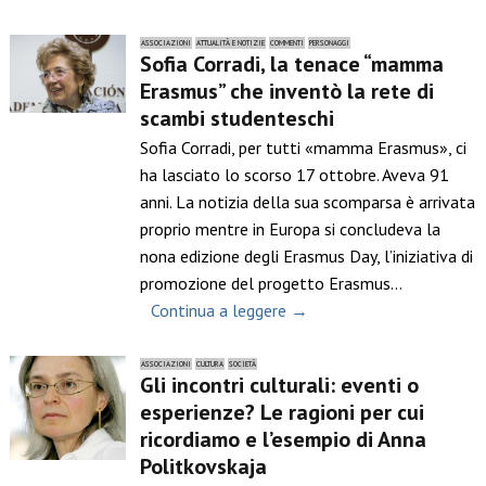
ASSOCIAZIONI
ATTUALITÀ E NOTIZIE
COMMENTI
PERSONAGGI
Sofia Corradi, la tenace “mamma
Erasmus” che inventò la rete di
scambi studenteschi
Sofia Corradi, per tutti «mamma Erasmus», ci
ha lasciato lo scorso 17 ottobre. Aveva 91
anni. La notizia della sua scomparsa è arrivata
proprio mentre in Europa si concludeva la
nona edizione degli Erasmus Day, l’iniziativa di
promozione del progetto Erasmus…
Continua a leggere →
ASSOCIAZIONI
CULTURA
SOCIETÀ
Gli incontri culturali: eventi o
esperienze? Le ragioni per cui
ricordiamo e l’esempio di Anna
Politkovskaja