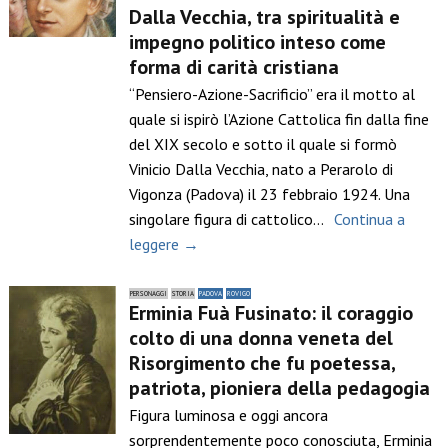
Dalla Vecchia, tra spiritualità e
impegno politico inteso come
forma di carità cristiana
“Pensiero-Azione-Sacrificio” era il motto al
quale si ispirò l’Azione Cattolica fin dalla fine
del XIX secolo e sotto il quale si formò
Vinicio Dalla Vecchia, nato a Perarolo di
Vigonza (Padova) il 23 febbraio 1924. Una
singolare figura di cattolico…
Continua a
leggere →
PERSONAGGI
STORIA
PADOVA
ROVIGO
Erminia Fuà Fusinato: il coraggio
colto di una donna veneta del
Risorgimento che fu poetessa,
patriota, pioniera della pedagogia
Figura luminosa e oggi ancora
sorprendentemente poco conosciuta, Erminia