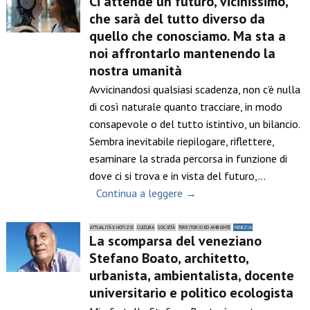
Ci attende un futuro, vicinissimo,
che sarà del tutto diverso da
quello che conosciamo. Ma sta a
noi affrontarlo mantenendo la
nostra umanità
Avvicinandosi qualsiasi scadenza, non c’è nulla
di così naturale quanto tracciare, in modo
consapevole o del tutto istintivo, un bilancio.
Sembra inevitabile riepilogare, riflettere,
esaminare la strada percorsa in funzione di
dove ci si trova e in vista del futuro,…
Continua a leggere →
ATTUALITÀ E NOTIZIE
CULTURA
SOCIETÀ
TERRITORIO ED AMBIENTE
VENEZIA
La scomparsa del veneziano
Stefano Boato, architetto,
urbanista, ambientalista, docente
universitario e politico ecologista