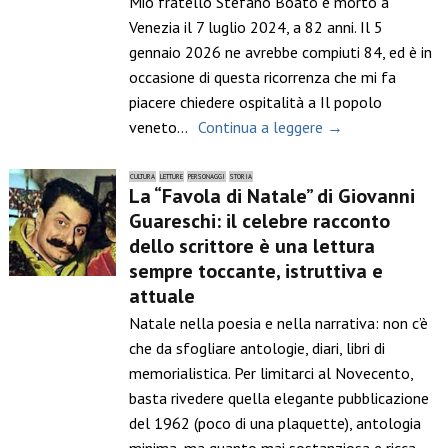
Mio fratello Stefano Boato è morto a
Venezia il 7 luglio 2024, a 82 anni. Il 5
gennaio 2026 ne avrebbe compiuti 84, ed è in
occasione di questa ricorrenza che mi fa
piacere chiedere ospitalità a Il popolo
veneto…
Continua a leggere →
CULTURA
LETTURE
PERSONAGGI
STORIA
La “Favola di Natale” di Giovanni
Guareschi: il celebre racconto
dello scrittore è una lettura
sempre toccante, istruttiva e
attuale
Natale nella poesia e nella narrativa: non c’è
che da sfogliare antologie, diari, libri di
memorialistica. Per limitarci al Novecento,
basta rivedere quella elegante pubblicazione
del 1962 (poco di una plaquette), antologia
minima, ma quanto mai sostanziosa e ricca,