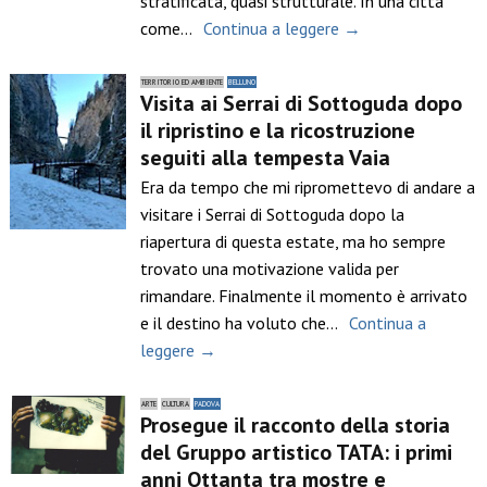
stratificata, quasi strutturale. In una città
come…
Continua a leggere →
TERRITORIO ED AMBIENTE
BELLUNO
Visita ai Serrai di Sottoguda dopo
il ripristino e la ricostruzione
seguiti alla tempesta Vaia
Era da tempo che mi ripromettevo di andare a
visitare i Serrai di Sottoguda dopo la
riapertura di questa estate, ma ho sempre
trovato una motivazione valida per
rimandare. Finalmente il momento è arrivato
e il destino ha voluto che…
Continua a
leggere →
ARTE
CULTURA
PADOVA
Prosegue il racconto della storia
del Gruppo artistico TATA: i primi
anni Ottanta tra mostre e