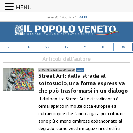
MENU
Venerdì, 7 Ago 2026
04:35
VE
PD
VR
TV
VI
BL
RO
Articoli dell'autore
ATTUALITÀ E NOTIZIE
CULTURA
SOCIETÀ
PADOVA
Street Art: dalla strada al
sottosuolo, una forma espressiva
che può trasformarsi in un dialogo
Il dialogo tra Street Art e cittadinanza è
ormai aperto in molte città europee ed
extraeuropee che fanno a gara per colorare
zone più o meno ombrose abbandonate al
degrado, come vecchi magazzini ed edifici